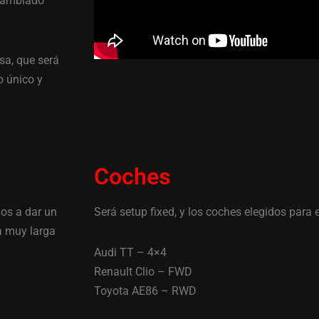
 cambiado
sa, que será
o único y
Coches
os a dar un
Será setup fixed, y los coches elegidos para e
a muy larga
Audi TT – 4×4
Renault Clio – FWD
Toyota AE86 – RWD