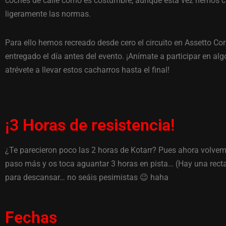
coches de calle como es costumbre, aunque esta vez hemos
ligeramente las normas.
Para ello hemos recreado desde cero el circuito en Assetto Cor
entregado el día antes del evento. ¡Anímate a participar en alg
atrévete a llevar estos cacharros hasta el final!
¡3 Horas de resistencia!
¿Te parecieron poco las 2 horas de Kotarr? Pues ahora volvem
paso más y os toca aguantar 3 horas en pista… (Hay una rect
para descansar… no seáis pesimistas 😉 haha
Fechas