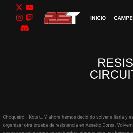
Saltar
INICIO
CAMPE
al
contenido
RESI
CIRCUI
Choqueiro… Kotar… Y ahora hemos decidido volver a liarla y e
organizar otra prueba de resistencia en Assetto Corsa. Volvem